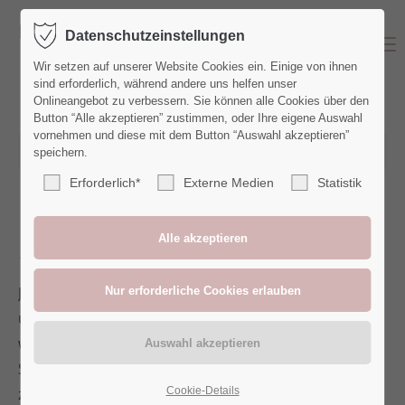
Datenschutzeinstellungen
Menu
Wir setzen auf unserer Website Cookies ein. Einige von ihnen
sind erforderlich, während andere uns helfen unser
Onlineangebot zu verbessern. Sie können alle Cookies über den
Button “Alle akzeptieren” zustimmen, oder Ihre eigene Auswahl
vornehmen und diese mit dem Button “Auswahl akzeptieren”
21.02.2025 16:42
von Denise
(Kommentare: 0)
speichern.
Erforderlich*
Externe Medien
Statistik
Babybauchfotos - mal
ohne Partner
Jo ist ein echtes Hippie-Girl - naturverbunden, frei,
unkonventionell und wunderschön. Sie wollte ihren
wachsenden Bauch nicht nur unter den normalen
Shootingkleidern verdecken, sondern ihn zeigen und
zwar in Häkelhose und Boho-Kimono! Und wer sagt
Cookie-Details