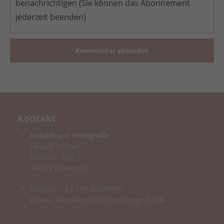
benachrichtigen (Sie können das Abonnement
jederzeit beenden)
Kommentar absenden
Kontakt
naturbunt Fotografie
Denise Zöllner
Erlenstr. 12a
84051 Essenbach
Telefon:
+49 179 4607085
E-Mail:
denise@naturbunt-fotografie.de