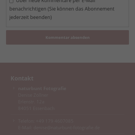
Über neue Kommentare per E-Mail
benachrichtigen (Sie können das Abonnement
jederzeit beenden)
Kommentar absenden
Kontakt
naturbunt Fotografie
Denise Zöllner
Erlenstr. 12a
84051 Essenbach
Telefon:
+49 179 4607085
E-Mail:
denise@naturbunt-fotografie.de