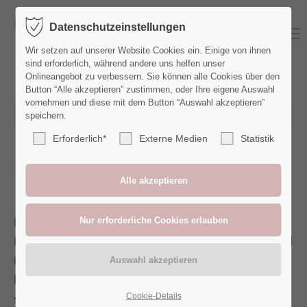
Datenschutzeinstellungen
Menu
Wir setzen auf unserer Website Cookies ein. Einige von ihnen
sind erforderlich, während andere uns helfen unser
Onlineangebot zu verbessern. Sie können alle Cookies über den
Button “Alle akzeptieren” zustimmen, oder Ihre eigene Auswahl
vornehmen und diese mit dem Button “Auswahl akzeptieren”
20.12.2022 18:14
von Denise
(Kommentare: 0)
speichern.
Erforderlich*
Externe Medien
Statistik
Was ist eigentlich ein
Generationenshooting?
Brautpaarshooting, Babybauchshooting,
Familienshooting... hat man alles irgendwie schon mal
irgendwo gehört. Aber Generationenshooting? Klingt
komplizierter als es ist. Man könnte auch einfach
sagen: Die ganze Familie samt Oma und Opa, Onkel
Cookie-Details