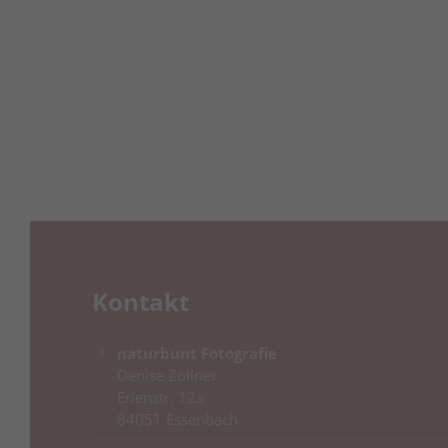
Kontakt
naturbunt Fotografie
Denise Zöllner
Erlenstr. 12a
84051 Essenbach