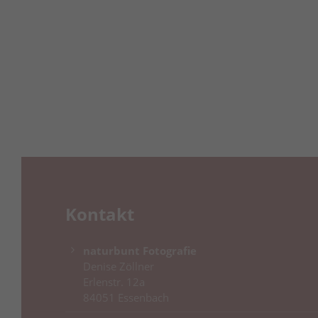
Kontakt
naturbunt Fotografie
Denise Zöllner
Erlenstr. 12a
84051 Essenbach