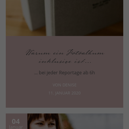
Warum ein Fotoalbum
inklusive ist...
... bei jeder Reportage ab 6h
VON DENISE
11. JANUAR 2020
04
Januar