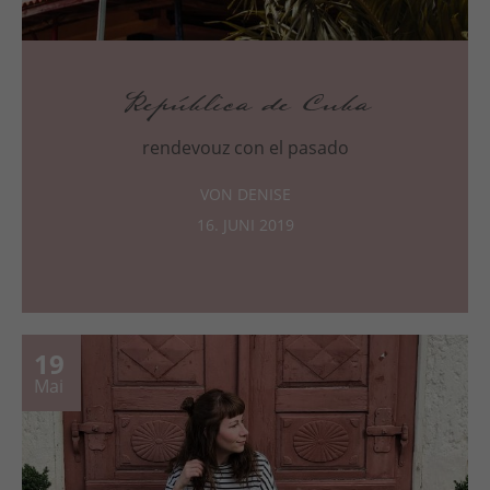
República de Cuba
rendevouz con el pasado
VON DENISE
16. JUNI 2019
19
Mai