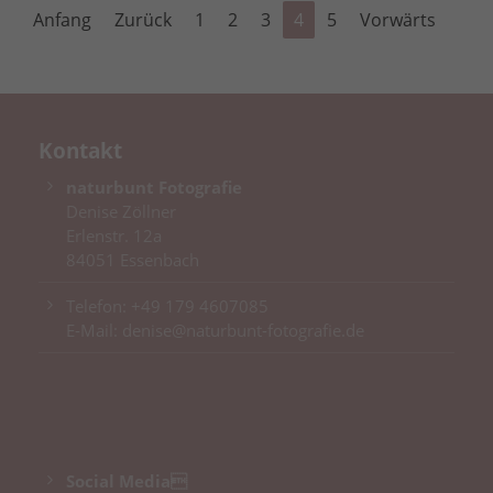
Anfang
Zurück
1
2
3
4
5
Vorwärts
Kontakt
naturbunt Fotografie
Denise Zöllner
Erlenstr. 12a
84051 Essenbach
Telefon:
+49 179 4607085
E-Mail:
denise@naturbunt-fotografie.de
Social Media