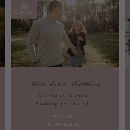
30
Oktober
Kati liebt Matthias
Moderne und lebendige
Paarfotografie in Landshut
VON DENISE
30. OKTOBER 2021