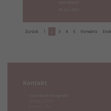
VON DENISE
28. JULI 2021
Zurück
1
2
3
4
5
Vorwärts
End
Kontakt
naturbunt Fotografie
Denise Zöllner
Erlenstr. 12a