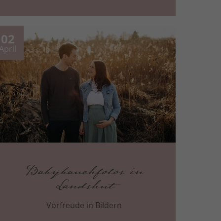
02
April
Babybauchfotos in
Landshut
Vorfreude in Bildern