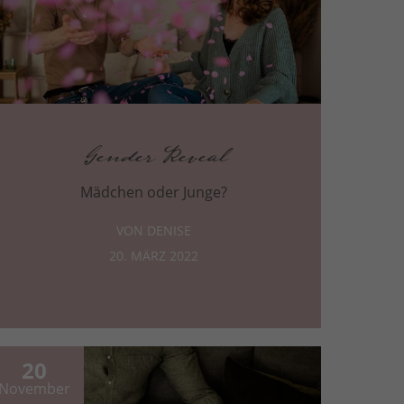
Gender Reveal
Mädchen oder Junge?
VON DENISE
20. MÄRZ 2022
20
November