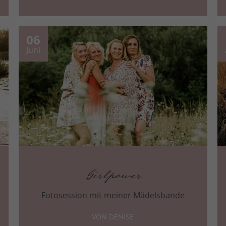
06
Juni
Girlpower
Fotosession mit meiner Mädelsbande
VON DENISE