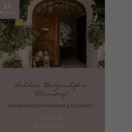
31
August
Schloss Ratzenhofen
Elsendorf
Standesamtliche Hochzeit ganz stilvoll
VON DENISE
31. AUGUST 2021