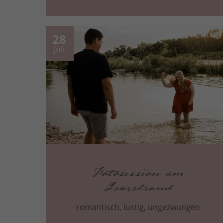
28
Juli
Fotosession am
Isarstrand
romantisch, lustig, ungezwungen