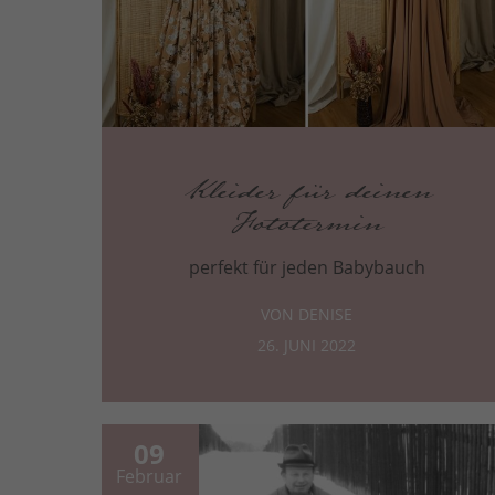
Kleider für deinen
Fototermin
perfekt für jeden Babybauch
VON DENISE
26. JUNI 2022
09
Februar