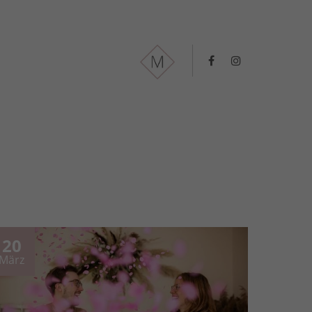
20
März