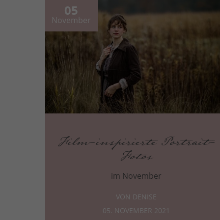
05
November
Film-inspirierte Portrait-
Fotos
im November
VON DENISE
05. NOVEMBER 2021