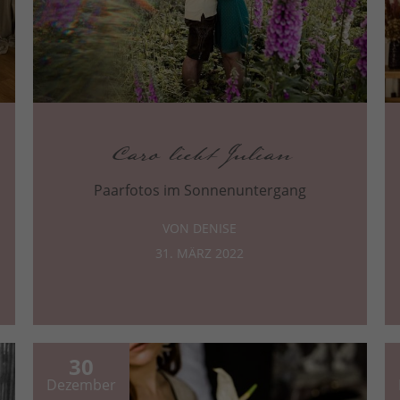
Caro liebt Julian
Paarfotos im Sonnenuntergang
VON DENISE
31. MÄRZ 2022
30
Dezember